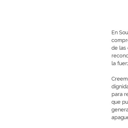
En Sou
compro
de las
recono
la fue
Creemo
dignid
para r
que pu
genera
apague