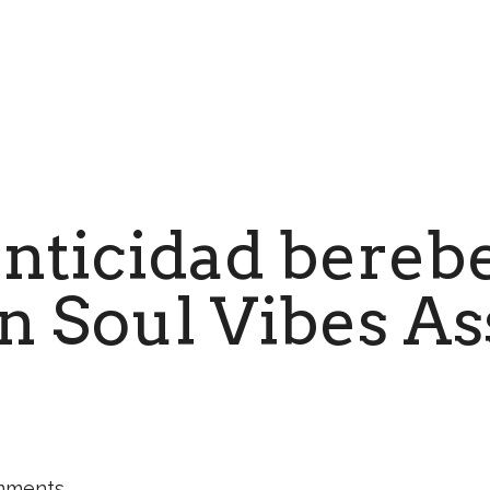
enticidad berebe
on Soul Vibes As
mments