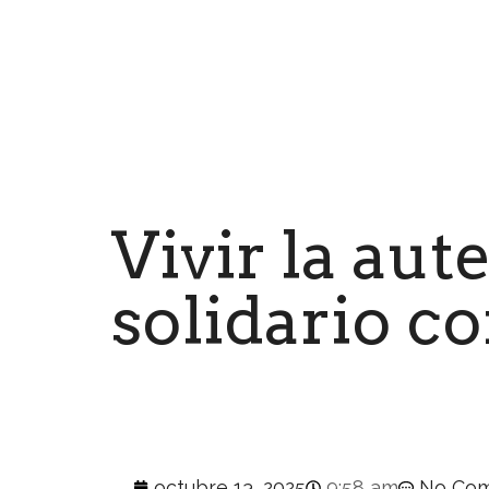
Vivir la aut
solidario c
octubre 13, 2025
9:58 am
No Co