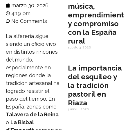
música,
marzo 30, 2026
4:19 pm
emprendimiento
No Comments
y compromiso
con la España
La alfarería sigue
rural
siendo un oficio vivo
agosto 3, 2026
en distintos rincones
del mundo,
La importancia
especialmente en
regiones donde la
del esquileo y
tradición artesanal ha
la tradición
logrado resistir el
pastoril en
paso del tiempo. En
Riaza
España, zonas como
junio 8, 2026
Talavera de la Reina
o
La Bisbal