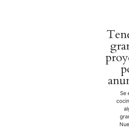
Ten
gra
proy
p
anun
Se 
coci
al
gra
Nue