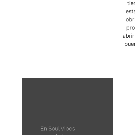
tie
est
obr
pro
abrir
puer
En Soul Vibes