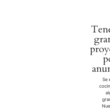
Ten
gra
proy
p
anun
Se 
coci
al
gra
Nue