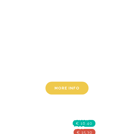
Lorem ipsum dolor sit amet,
consectetur adipiscing elit.
Phasellus et metus augue.
Mauris ut libero eget erat
Quisque eu euismod arcu.
Morbi dapibus diam, sed
interdum velit. Proin tempor
nunc vel nisl condim.
MORE INFO
Social Work
Save The Sea
Rehabilitation
€ 16.40
The Wolves
€ 15.30