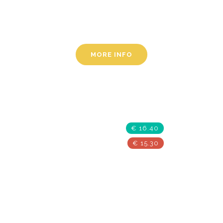
a nec purus. Duis quis tortor
elit.
MORE INFO
Social Work
Save The Sea
€ 16.40
€ 15.30