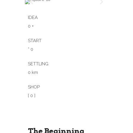
IDEA
0
+
START
*
0
SETTLING
0
km
SHOP
[
0
]
The Beginning