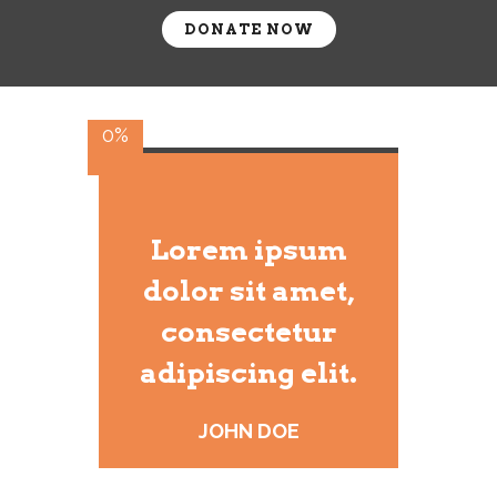
DONATE NOW
0%
Lorem ipsum
dolor sit amet,
consectetur
adipiscing elit.
JOHN DOE