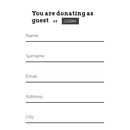
You are donating as
guest
or
LOGIN