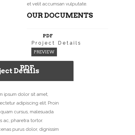
et velit accumsan vulputate.
OUR DOCUMENTS
PDF
Project Details
PREVIEW
PDF
ject Details
m ipsum dolor sit amet,
ctetur adipiscing elit. Proin
 quam cursus, malesuada
s ac, pharetra tortor.
enas purus dolor, dignissim