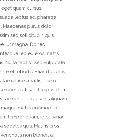
n eget quam cursus,
suada lectus ac, pharetra
r. Maecenas purus dolor,
ssim sed sollicitudin quis,
er ut magna. Donec
entesque leo eu eros mattis
us. Nulla facilisi. Sed vulputate
nte et lobortis. Etiam lobortis,
 vitae ultrices mattis, libero
 semper erat, sed tempus diam
 vitae neque. Praesent aliquam
t magna mattis euismod. In
uam tempor quam, id pulvinar
a sodales quis. Mauris eros
 venenatis non blandit a,