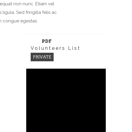
equat non nunc. Etiam vel
s ligula. Sed fringilla felis ac
m congue egestas.
PDF
Volunteers List
PRIVATE