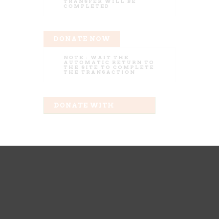
TRANSFER WILL BE
COMPLETED
DONATE NOW
NOTE :
WAIT THE
AUTOMATIC RETURN TO
THE SITE TO COMPLETE
THE TRANSACTION