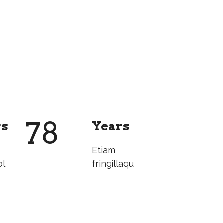
78
rs
Years
Etiam
ol
fringillaqu