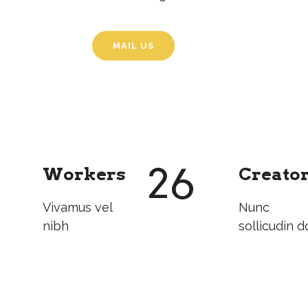
MAIL US
26
Workers
Creato
Vivamus vel
Nunc
nibh
sollicudin d